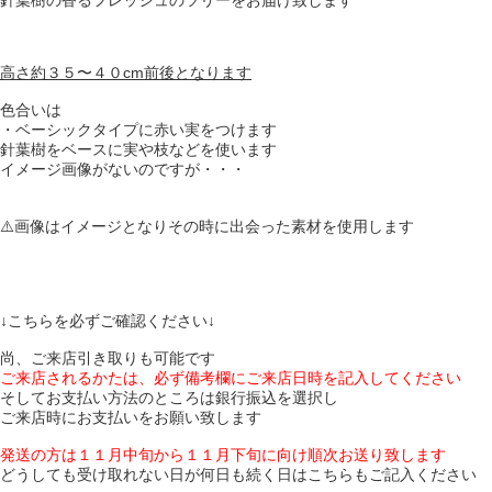
針葉樹の香るフレッシュのツリーをお届け致します
高さ約３５〜４０cm前後となります
色合いは
・ベーシックタイプに赤い実をつけます
針葉樹をベースに実や枝などを使います
イメージ画像がないのですが・・・
⚠️画像はイメージとなりその時に出会った素材を使用します
↓こちらを必ずご確認ください↓
尚、ご来店引き取りも可能です
ご来店されるかたは、必ず備考欄にご来店日時を記入してください
そしてお支払い方法のところは銀行振込を選択し
ご来店時にお支払いをお願い致します
発送の方は１１月中旬から１１月下旬に向け順次お送り致します
どうしても受け取れない日が何日も続く日はこちらもご記入ください