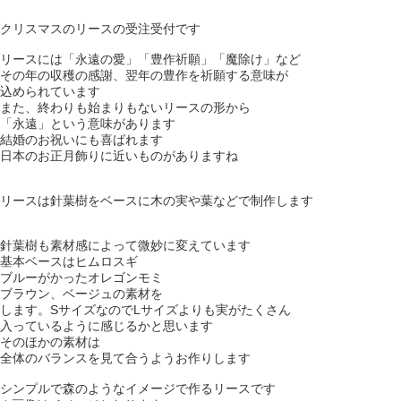
クリスマスのリースの受注受付です
リースには「永遠の愛」「豊作祈願」「魔除け」など
その年の収穫の感謝、翌年の豊作を祈願する意味が
込められています
また、終わりも始まりもないリースの形から
「永遠」という意味があります
結婚のお祝いにも喜ばれます
日本のお正月飾りに近いものがありますね
リースは針葉樹をベースに木の実や葉などで制作します
針葉樹も素材感によって微妙に変えています
基本ベースはヒムロスギ
ブルーがかったオレゴンモミ
ブラウン、ベージュの素材を
します。SサイズなのでLサイズよりも実がたくさん
入っているように感じるかと思います
そのほかの素材は
全体のバランスを見て合うようお作りします
シンプルで森のようなイメージで作るリースです