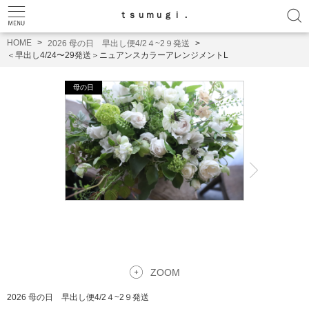
ｔｓｕｍｕｇｉ．
HOME
2026 母の日 早出し便4/2４~2９発送
＜早出し4/24〜29発送＞ニュアンスカラーアレンジメントL
ZOOM
2026 母の日 早出し便4/2４~2９発送