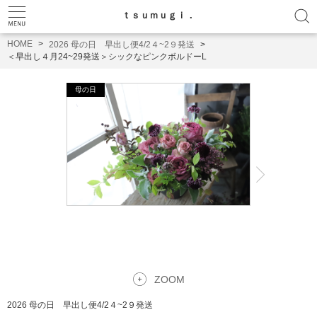
ｔｓｕｍｕｇｉ．
HOME
2026 母の日 早出し便4/2４~2９発送
＜早出し４月24~29発送＞シックなピンクボルドーL
ZOOM
2026 母の日 早出し便4/2４~2９発送