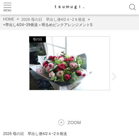
ｔｓｕｍｕｇｉ．
HOME
2026 母の日 早出し便4/2４~2９発送
<早出し4/24~29発送＞明るめピンクアレンジメントS
ZOOM
2026 母の日 早出し便4/2４~2９発送